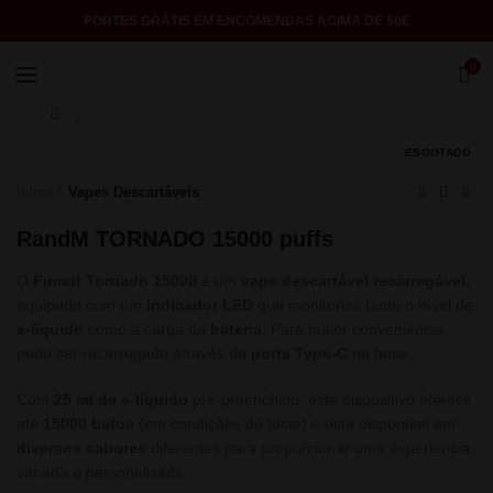
PORTES GRÁTIS EM ENCOMENDAS ACIMA DE 50€
0
Click to enlarge
ESGOTADO
Início
Vapes Descartáveis
RandM TORNADO 15000 puffs
O
Fumot Tornado 15000
é um
vape descartável recarregável
,
equipado com um
indicador LED
que monitoriza tanto o nível de
e-líquido
como a carga da
bateria
. Para maior conveniência,
pode ser recarregado através da
porta Type-C
na base.
Com
25 ml de e-líquido
pré-preenchido, este dispositivo oferece
até
15000 bafos
(em condições de teste) e está disponível em
diversos sabores
diferentes para proporcionar uma experiência
variada e personalizada.