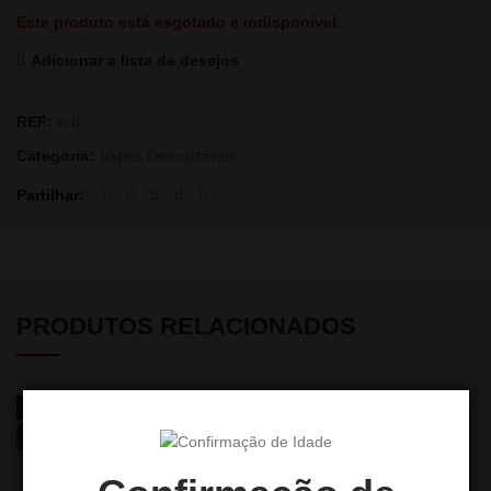
Este produto está esgotado e indisponível.
Adicionar a lista de desejos
REF:
n.d.
Categoria:
Vapes Descartáveis
Partilhar
PRODUTOS RELACIONADOS
-28%
-36%
NEW