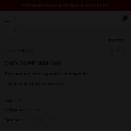
PORTES GRÁTIS EM ENCOMENDAS ACIMA DE 50€
0
Click to enlarge
ESGOTADO
Início
Shishas
OVO DOPE MINI 360
Este produto está esgotado e indisponível.
Adicionar a lista de desejos
REF:
n.d.
Categoria:
Shishas
Partilhar