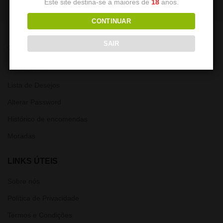
Este site destina-se a maiores de
18
anos.
CONTINUAR
SAIR
CONTA
Minha Conta
Lista de Desejos
Alterar Password
Histórico de encomendas
Moradas
LINKS ÚTEIS
Sobre nós
Política de Privacidade
Termos e Condições