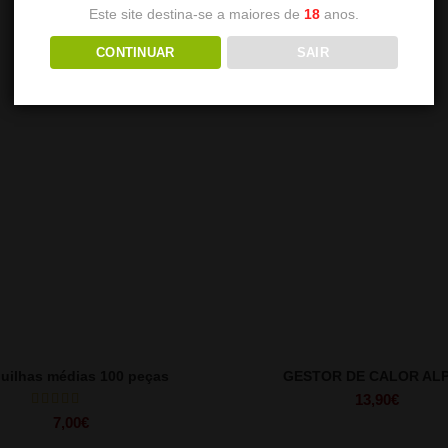
Este site destina-se a maiores de
18
anos.
CONTINUAR
SAIR
uilhas médias 100 peças
GESTOR DE CALOR AL
13,90
€
7,00
€