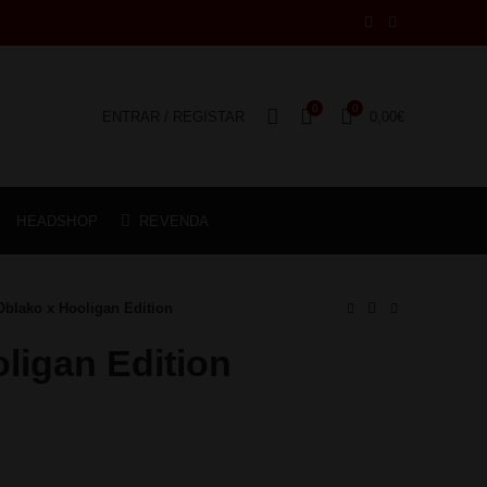
0
0
ENTRAR / REGISTAR
0,00
€
HEADSHOP
REVENDA
Oblako x Hooligan Edition
ligan Edition