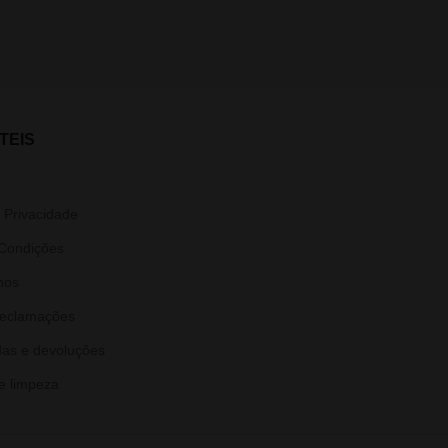
TEIS
e Privacidade
Condições
nos
Reclamações
as e devoluções
e limpeza