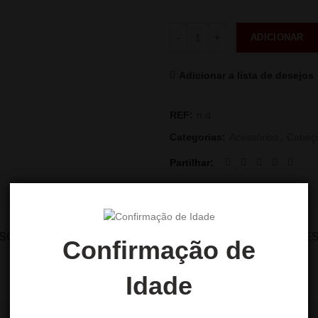
Quantidade
ADICIONAR
Adicionar a lista de desejos
REF:
n.d.
Categorias:
Acessórios
,
Cabeç
Partilhar
SCRIÇÃO
INFORMAÇÃO ADICIONAL
AVALIAÇÕES 
Confirmação de
Idade