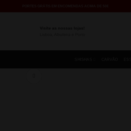
PORTES GRÁTIS EM ENCOMENDAS ACIMA DE 50€
Visite as nossas lojas!
Lisboa, Albufeira e Porto
SHISHAS
CARVÃO
ES
Click to enlarge