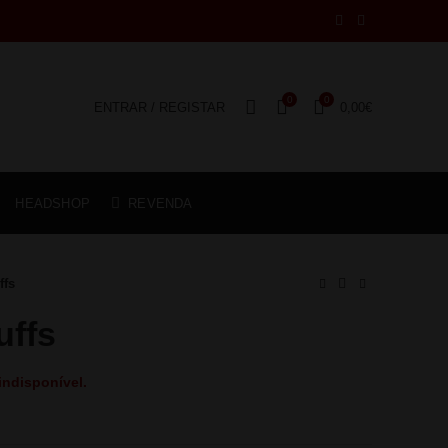
0
0
ENTRAR / REGISTAR
0,00
€
HEADSHOP
REVENDA
ffs
uffs
indisponível.