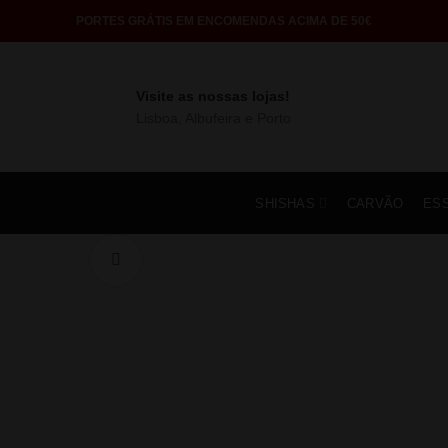
PORTES GRÁTIS EM ENCOMENDAS ACIMA DE 50€
Visite as nossas lojas!
Lisboa, Albufeira e Porto
SHISHAS
CARVÃO
ES
Click to enlarge