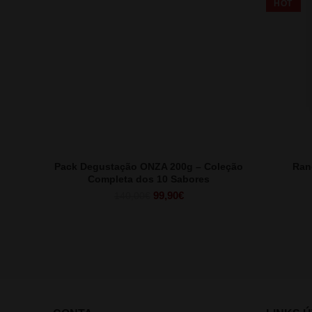
HOT
Pack Degustação ONZA 200g – Coleção
Ran
Completa dos 10 Sabores
O
O
99,90
€
140,00
€
preço
preço
original
atual
era:
é:
140,00€.
99,90€.