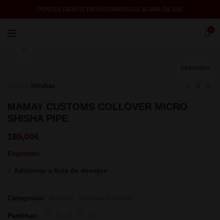
PORTES GRÁTIS EM ENCOMENDAS ACIMA DE 50€
0
Click to enlarge
ESGOTADO
Início
Shishas
MAMAY CUSTOMS COLLOVER MICRO
SHISHA PIPE
185,00
€
Esgotado
Adicionar a lista de desejos
Categorias:
Shishas
,
Shishas Premium
Partilhar