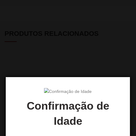
PRODUTOS RELACIONADOS
Confirmação de
DUM SS69 KAZAN LARGE
EL-BADIA CELESTE
Idade
139,00
€
64,99
€