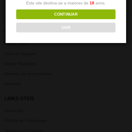
Este site destina-se a maiores de
18
anos.
CONTINUAR
SAIR
CONTA
Minha Conta
Lista de Desejos
Alterar Password
Histórico de encomendas
Moradas
LINKS ÚTEIS
Sobre nós
Política de Privacidade
Termos e Condições