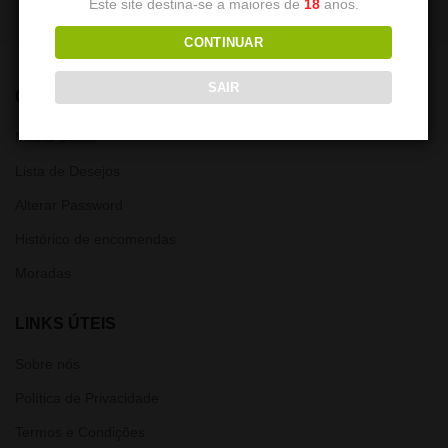
Este site destina-se a maiores de
18
anos.
CONTINUAR
SAIR
CONTA
Minha Conta
Lista de Desejos
Alterar Password
Histórico de encomendas
Moradas
LINKS ÚTEIS
Sobre nós
Política de Privacidade
Termos e Condições