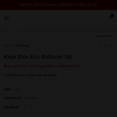
PORTES GRÁTIS EM ENCOMENDAS ACIMA DE 50€
0
Click to enlarge
ESGOTADO
Início
Shishas
Kaya Elox Eco Bullseye Set
Este produto está esgotado e indisponível.
Adicionar a lista de desejos
REF:
n.d.
Categoria:
Shishas
Partilhar