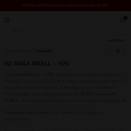
PORTES GRÁTIS EM ENCOMENDAS ACIMA DE 50€
0
Click to enlarge
ESGOTADO
Início
Shishas
Iniciante
H2 SAGA SMALL – H75
A
H2 SAGA SMALL – H75
, da
DUM
, é uma shisha compacta e
elegante, com cerca de 32 cm de altura, ideal para quem procura
qualidade e design moderno. Fabricada em aço inoxidável e
metal zincado, está agora disponível por
59,90 € em vez de
79,90 €
, numa promoção limitada ao stock existente. Aproveite já!
Disponível em 4 cores:
Azul, Vermelho, Prateado e
Transparente