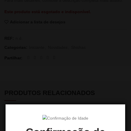
Para mais detalhes, consulte a descrição completa mais abaixo.
Este produto está esgotado e indisponível.
Adicionar a lista de desejos
REF:
n.d.
Categorias:
Iniciante
,
Novidades
,
Shishas
Partilhar
PRODUTOS RELACIONADOS