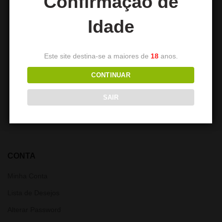
Confirmação de
Idade
Este site destina-se a maiores de
18
anos.
H2 H13 GREAT GREEDY
APOCALYPSE JAMES SPY
CONTINUAR
75,00
€
119,00
€
SAIR
CONTA
Minha Conta
Lista de Desejos
Alterar Password