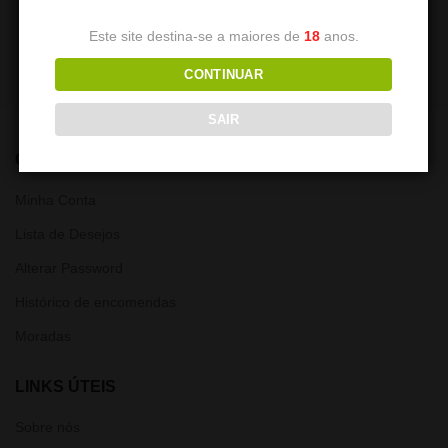
119,90
€
Este site destina-se a maiores de
18
anos.
CONTINUAR
SAIR
CONTA
Minha Conta
Lista de Desejos
Alterar Password
Histórico de encomendas
Moradas
LINKS ÚTEIS
Sobre nós