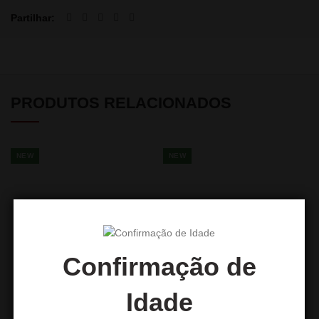
Partilhar
PRODUTOS RELACIONADOS
NEW
NEW
Confirmação de
Idade
DUM SS23 RAGNAROK –
DUM Philip P – Skull Edition
Gold
139,90
€