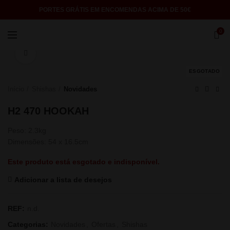
PORTES GRÁTIS EM ENCOMENDAS ACIMA DE 50€
0
Click to enlarge
ESGOTADO
Início
Shishas
Novidades
H2 470 HOOKAH
Peso: 2.3kg
Dimensões: 54 x 16.5cm
Este produto está esgotado e indisponível.
Adicionar a lista de desejos
REF:
n.d.
Categorias:
Novidades
,
Ofertas
,
Shishas