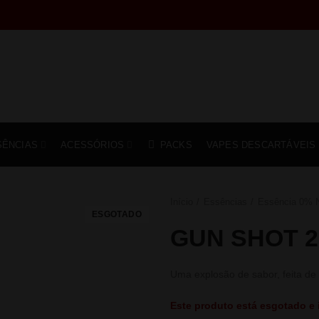
SÊNCIAS
ACESSÓRIOS
PACKS
VAPES DESCARTÁVEIS
Início
Essências
Essência 0% N
ESGOTADO
GUN SHOT 2
Uma explosão de sabor, feita de 
Este produto está esgotado e 