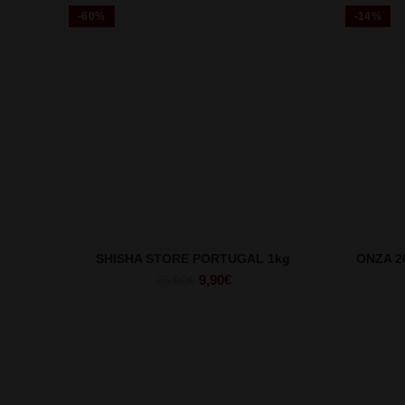
-60%
-14%
SHISHA STORE PORTUGAL 1kg
ONZA 2
O
O
9,90
€
25,00
€
preço
preço
original
atual
era:
é:
25,00€.
9,90€.