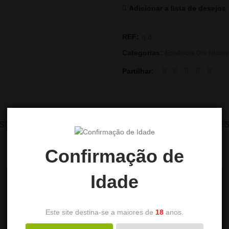
Adicionar a lista de desejos
REF:
n.d.
Categorias:
Essência 0% Nicoti
Partilhar
SCRIÇÃO
INFORMAÇÃO ADICIONAL
AVALIAÇÕES 
Confirmação de
Idade
Este site destina-se a maiores de
18
anos.