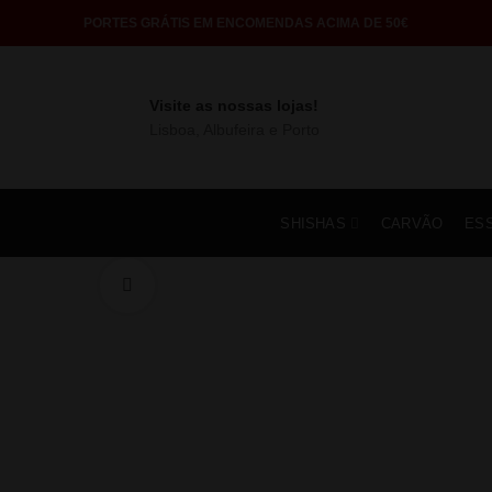
PORTES GRÁTIS EM ENCOMENDAS ACIMA DE 50€
Visite as nossas lojas!
Lisboa, Albufeira e Porto
SHISHAS
CARVÃO
ES
Click to enlarge