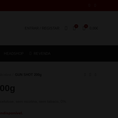
0
0
ENTRAR / REGISTAR
0,00
€
HEADSHOP
REVENDA
icotina
GUN SHOT 200g
00g
celulose, sem nicotina, sem tabaco, 0%.
indisponível.