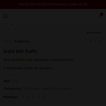
PORTES GRÁTIS EM ENCOMENDAS ACIMA DE 50€
0
Click to enlarge
ESGOTADO
Início
Essências
Gold 600 Puffs
Este produto está esgotado e indisponível.
Adicionar a lista de desejos
REF:
n.d.
Categorias:
Essências
,
Vapes Descartáveis
Partilhar