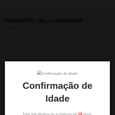
PRODUTOS RELACIONADOS
Confirmação de
APOCALYPSE JAMES SPY
DUM SS69 KAZAN LARGE
Idade
119,00
€
139,00
€
Este site destina-se a maiores de
18
anos.