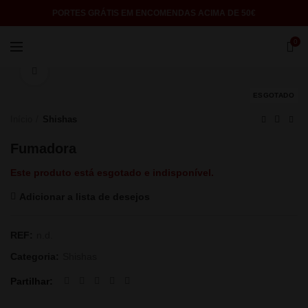
PORTES GRÁTIS EM ENCOMENDAS ACIMA DE 50€
0
Click to enlarge
ESGOTADO
Início
Shishas
Fumadora
Este produto está esgotado e indisponível.
Adicionar a lista de desejos
REF:
n.d.
Categoria:
Shishas
Partilhar