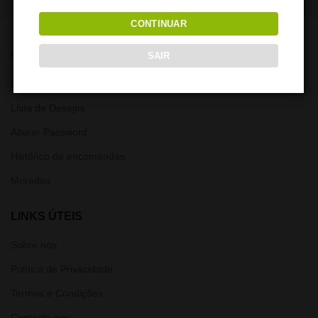
CONTINUAR
CONTA
SAIR
Minha Conta
Lista de Desejos
Alterar Password
Histórico de encomendas
Moradas
LINKS ÚTEIS
Sobre nós
Política de Privacidade
Termos e Condições
Contacte-nos