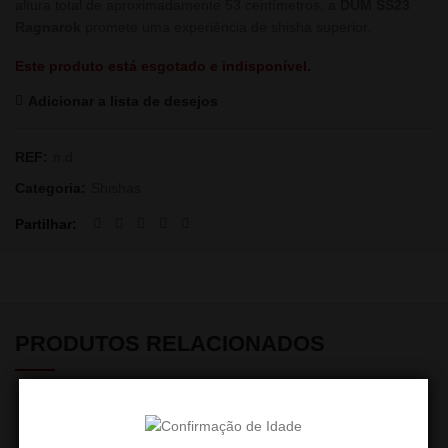
altura total de aproximadamente 53 centímetros, a
DUM SS23
Ragnarok
promete uma experiência de shisha superior.
Este produto está esgotado e indisponível.
Adicionar a lista de desejos
REF:
n.d.
Categoria:
Shishas
Partilhar
PRODUTOS RELACIONADOS