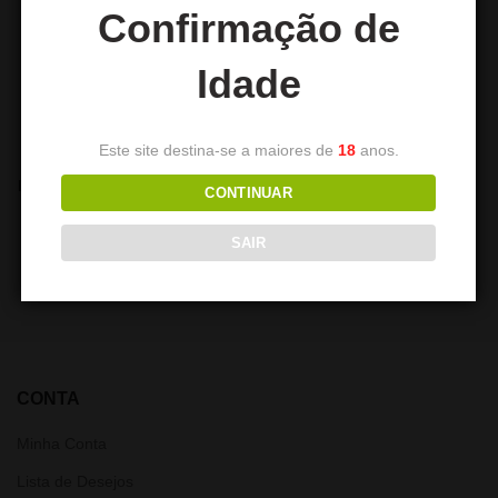
Confirmação de
Idade
Este site destina-se a maiores de
18
anos.
Mala de Transporte de Shisha
DUM SS69 KAZAN LARGE
CONTINUAR
DUM
139,00
€
18,50
€
SAIR
CONTA
Minha Conta
Lista de Desejos