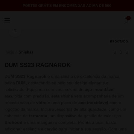
PORTES GRÁTIS EM ENCOMENDAS ACIMA DE 50€
0
Click to enlarge
ESGOTADO
Início
Shishas
DUM SS23 RAGNAROK
DUM SS23 Ragnarok
é uma shisha de excelência da marca
belga
DUM
, destacando-se pelo seu design elegante e
sofisticado. Equipada com uma coluna de
aço inoxidável
esculpida com precisão, esta shisha vem acompanhada de um
robusto vaso de
vidro
e uma placa de
aço inoxidável
com o
logótipo da marca. Inclui acessórios de alta qualidade, como um
cabeçote de
terracota
, um dispositivo de gestão de calor tipo
Brohood
e uma mangueira completa. Pronta a usar, basta
adicionar essência e carvão para iniciar a sua sessão. Com uma