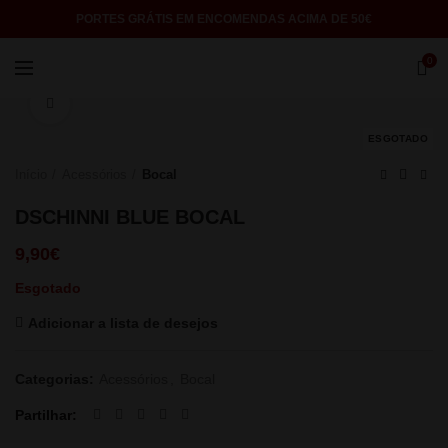
PORTES GRÁTIS EM ENCOMENDAS ACIMA DE 50€
0
Click to enlarge
ESGOTADO
Início
Acessórios
Bocal
DSCHINNI BLUE BOCAL
9,90
€
Esgotado
Adicionar a lista de desejos
Categorias:
Acessórios
,
Bocal
Partilhar