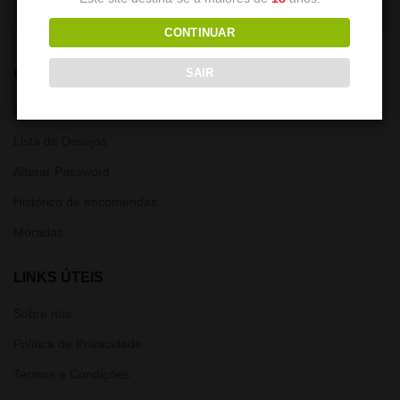
CONTINUAR
SAIR
CONTA
Minha Conta
Lista de Desejos
Alterar Password
Histórico de encomendas
Moradas
LINKS ÚTEIS
Sobre nós
Política de Privacidade
Termos e Condições