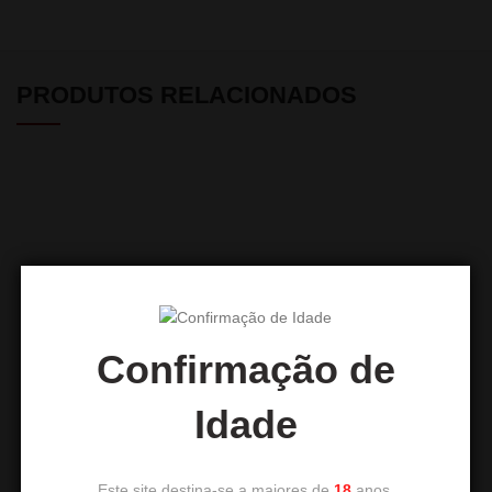
PRODUTOS RELACIONADOS
Confirmação de
Picos de Metal
Mangueira de Silicone Kaya
Idade
5,50
€
11,90
€
Este site destina-se a maiores de
18
anos.