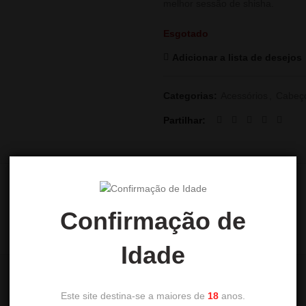
melhor sessão de shisha.
Esgotado
Adicionar a lista de desejos
Categorias:
Acessórios
,
Cabeç
Partilhar
DESCRIÇÃO
AVALIAÇÕES (0)
Confirmação de
Idade
Este site destina-se a maiores de
18
anos.