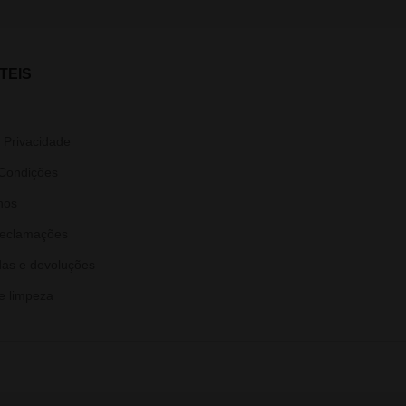
TEIS
e Privacidade
Condições
nos
Reclamações
as e devoluções
e limpeza