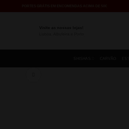
PORTES GRÁTIS EM ENCOMENDAS ACIMA DE 50€
Visite as nossas lojas!
Lisboa, Albufeira e Porto
SHISHAS
CARVÃO
ES
Click to enlarge