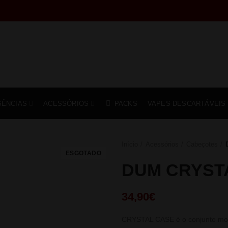
SÊNCIAS
ACESSÓRIOS
PACKS
VAPES DESCARTÁVEIS
Início
Acessórios
Cabeçotes
ESGOTADO
DUM CRYST
34,90
€
CRYSTAL CASE é o conjunto mod