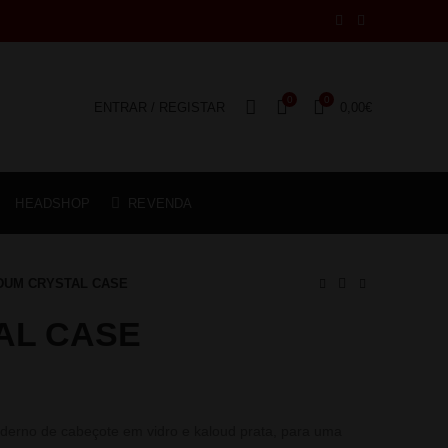
0
0
ENTRAR / REGISTAR
0,00
€
HEADSHOP
REVENDA
DUM CRYSTAL CASE
AL CASE
erno de cabeçote em vidro e kaloud prata, para uma