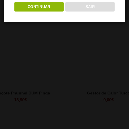
CONTINUAR
SAIR
eçote Phunnel DUM Pinga
Gestor de Calor Turc
13,90
€
9,00
€