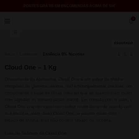
PORTES GRÁTIS EM ENCOMENDAS ACIMA DE 50€
0
Click to enlarge
ESGOTADO
Início
Essências
Essência 0% Nicotina
Cloud One – 1 Kg
Diretamente da Alemanha, Cloud One é um sabor de shisha
composto de glicerina, aroma, mel e principalmente celulose, um
componente à base de fibras naturais que se assemelham muito
com algodão ou mesmo papel machê. Em contato com o calor, o
Cloud One cria um vapor com sabor muito denso de acordo com
sua escolha, além disso Cloud One se parece muito com o
tabaco de shisha, mas não contém tabaco ou nicotina.
Lista de Sabores da Cloud One: