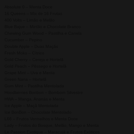
Absolute 0 – Menta Doce
16 Queens – Mix de 16 Frutas
400 Volts – Limão e Melão
Blue Bajue – Mirtílio e Chocolate Branco
Chewing Gum Wood – Pastilha e Canela
Cucumber – Pepino
Double Apple – Duas Maçãs
Fresh Moko – Cítrico
Gold Cherry – Cereja e Hortelã
Gold Peach – Pêssego e Hortelã
Grape Mint – Uva e Menta
Green Nana – Hortelã
Gum Mint – Pastilha Mentolada
Hoodberries Bonbon – Bombom Silvestre
HWA – Manga, Ananás e Menta
Ice Apple – Maçã Mentolada
Ice BonBon – Chocolate Mentolado
L66 – Frutos Vermelhos e Menta Doce
Lady – Frutos do Bosque, Melão, Mango e Menta
Le Passion Exotique – Maracujá e Frutos Exóticos