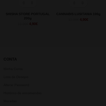
SHISHA STORE PORTUGAL
CANNABIS LUSITANIA 100g
200g
O
O
4,90
€
11,00
€
O
O
4,90
€
preço
preço
10,00
€
preço
preço
original
atual
original
atual
era:
é:
era:
é:
11,00€.
4,90€.
10,00€.
4,90€.
CONTA
Minha Conta
Lista de Desejos
Alterar Password
Histórico de encomendas
Moradas