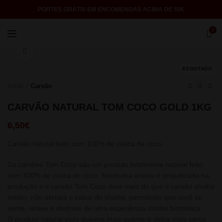
PORTES GRÁTIS EM ENCOMENDAS ACIMA DE 50€
0
Click to enlarge
ESGOTADO
Início
Carvão
CARVÃO NATURAL TOM COCO GOLD 1KG
6,50
€
Carvão natural feito com 100% de casca de coco.
Os carvões Tom Coco são um produto totalmente natural feito
com 100% de casca de coco. Nenhuma árvore é prejudicada na
produção e o carvão Tom Coco dura mais do que o carvão shisha
médio, não afetará o sabor do shisha, permitindo que você se
sente, relaxe e desfrute de uma experiência shisha fantástica.
O produto natural puro
queima mais quente e
deixa
mais
cerca