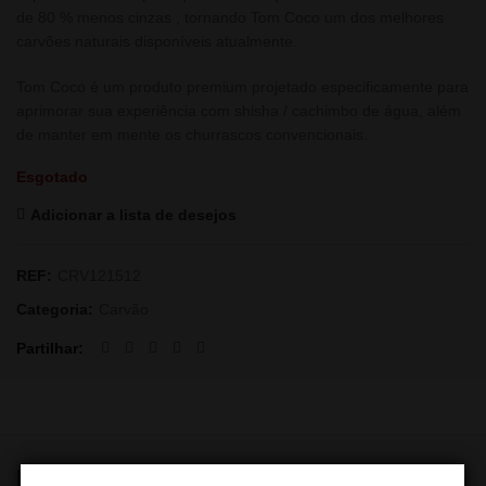
de 80
%
menos cinzas
, tornando Tom Coco um dos melhores
carvões naturais disponíveis atualmente.
Tom Coco é um produto premium projetado especificamente para
aprimorar sua experiência com shisha / cachimbo de água, além
de manter em mente os churrascos convencionais.
Esgotado
Adicionar a lista de desejos
REF:
CRV121512
Categoria:
Carvão
Partilhar
PRODUTOS RELACIONADOS