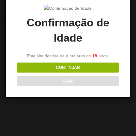
Confirmação de
NEW
Idade
Este site destina-se a maiores de
18
anos.
CONTINUAR
Carvão Cocobration – 26mm
Carvão One Nation – 26mm –
SAIR
– 1kg
1kg
7,00
€
8,00
€