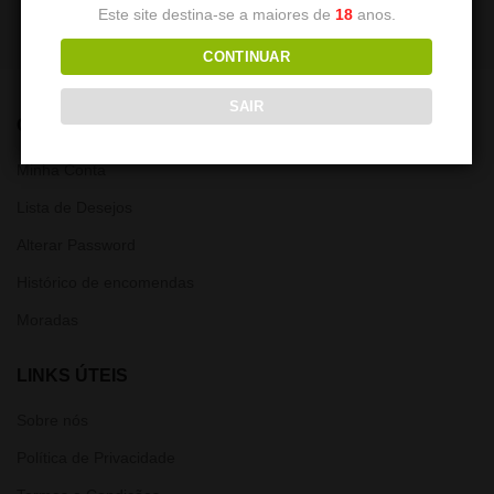
Este site destina-se a maiores de
18
anos.
CONTINUAR
SAIR
CONTA
Minha Conta
Lista de Desejos
Alterar Password
Histórico de encomendas
Moradas
LINKS ÚTEIS
Sobre nós
Política de Privacidade