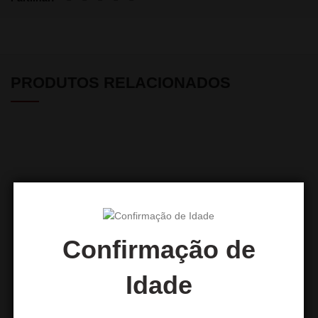
PRODUTOS RELACIONADOS
Confirmação de
Boquilha 3D Pikachu
Boquilha 3D SpongeBob
Idade
7,50
€
7,50
€