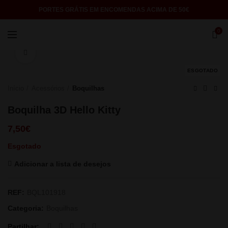
PORTES GRÁTIS EM ENCOMENDAS ACIMA DE 50€
0
Click to enlarge
ESGOTADO
Início
Acessórios
Boquilhas
Boquilha 3D Hello Kitty
7,50
€
Esgotado
Adicionar a lista de desejos
REF:
BQL101918
Categoria:
Boquilhas
Partilhar