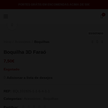
PORTES GRÁTIS EM ENCOMENDAS ACIMA DE 50€
0
Click to enlarge
ESGOTADO
Início
Acessórios
Boquilhas
Boquilha 3D Faraó
7,50
€
Esgotado
Adicionar a lista de desejos
REF:
BQL101925-1-1-5-4-1-1
Categorias:
Acessórios
,
Boquilhas
Partilhar