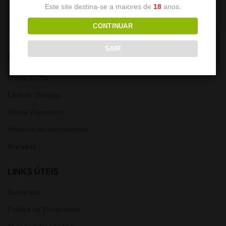
Este site destina-se a maiores de
18
anos.
CONTINUAR
SAIR
CONTA
Minha Conta
Lista de Desejos
Alterar Password
Histórico de encomendas
Moradas
LINKS ÚTEIS
Sobre nós
Política de Privacidade