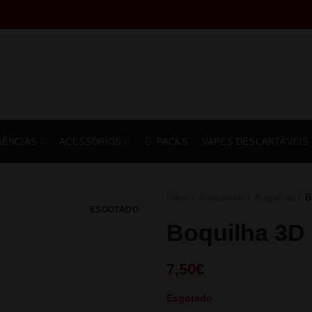
SÊNCIAS
ACESSÓRIOS
PACKS
VAPES DESCARTÁVEIS
Início
Acessórios
Boquilhas
B
ESGOTADO
Boquilha 3D 
7,50
€
Esgotado