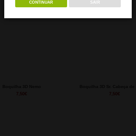
CONTINUAR
SAIR
Boquilha 3D Nemo
Boquilha 3D Sr. Cabeça de
7,50
€
7,50
€