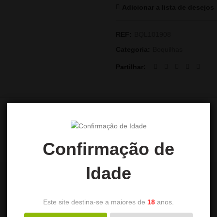
Adicionar a lista de desejos
REF:
BQL101908
Categoria:
Boquilhas
Partilhar
AVALIAÇÕES (0)
Confirmação de
Idade
Este site destina-se a maiores de
18
anos.