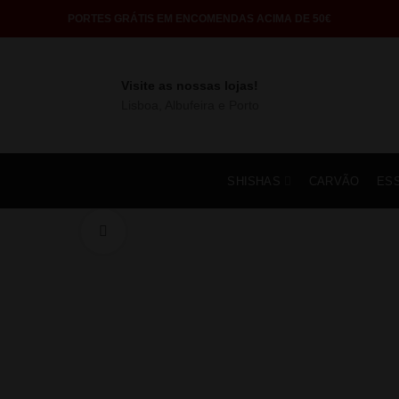
PORTES GRÁTIS EM ENCOMENDAS ACIMA DE 50€
Visite as nossas lojas!
Lisboa, Albufeira e Porto
SHISHAS
CARVÃO
ES
Click to enlarge