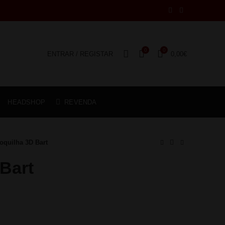
0
0
ENTRAR / REGISTAR
0,00
€
HEADSHOP
REVENDA
oquilha 3D Bart
Bart