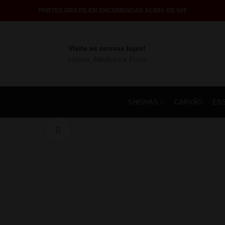
PORTES GRÁTIS EM ENCOMENDAS ACIMA DE 50€
Visite as nossas lojas!
Lisboa, Albufeira e Porto
SHISHAS
CARVÃO
ES
Click to enlarge