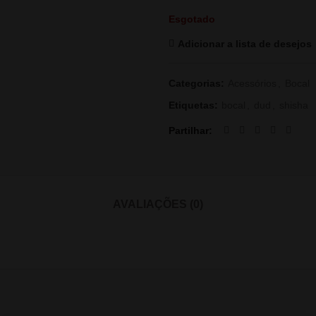
Esgotado
Adicionar a lista de desejos
Categorias:
Acessórios
,
Bocal
Etiquetas:
bocal
,
dud
,
shisha
Partilhar
AVALIAÇÕES (0)