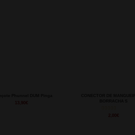
eçote Phunnel DUM Pinga
CONECTOR DE MANGUEI
BORRACHA S
13,90
€
2,00
€