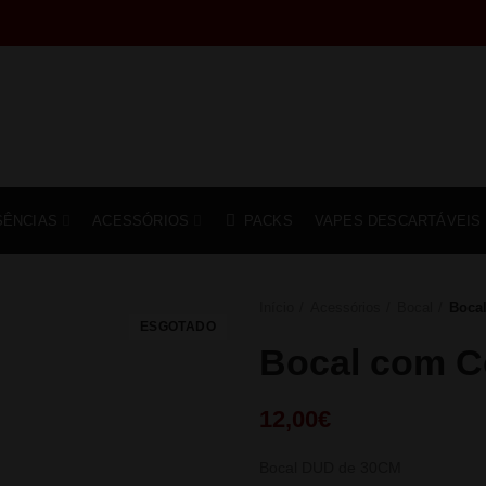
SÊNCIAS
ACESSÓRIOS
PACKS
VAPES DESCARTÁVEIS
Início
Acessórios
Bocal
Boca
ESGOTADO
Bocal com 
12,00
€
Bocal DUD de 30CM