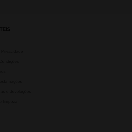
TEIS
e Privacidade
Condições
nos
Reclamações
as e devoluções
e limpeza