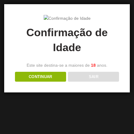
Confirmação de
Idade
Este site destina-se a maiores de
18
anos.
CONTINUAR
SAIR