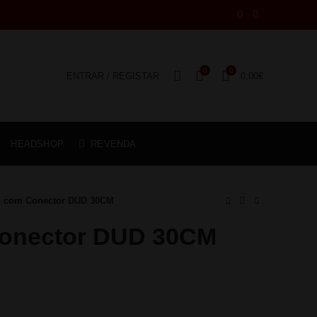
0
0
ENTRAR / REGISTAR
0,00
€
HEADSHOP
REVENDA
l com Conector DUD 30CM
Conector DUD 30CM