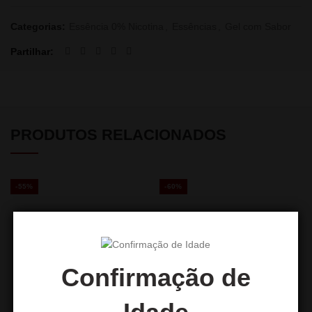
Categorias:
Essência 0% Nicotina
,
Essências
,
Gel com Sabor
Partilhar
PRODUTOS RELACIONADOS
-55%
-60%
Confirmação de