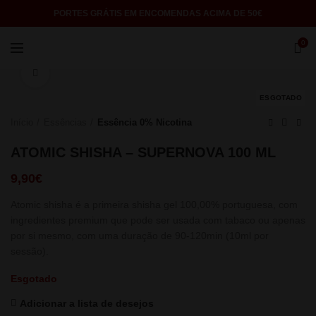
PORTES GRÁTIS EM ENCOMENDAS ACIMA DE 50€
0
Click to enlarge
ESGOTADO
Início
Essências
Essência 0% Nicotina
ATOMIC SHISHA – SUPERNOVA 100 ML
9,90
€
Atomic shisha é a primeira shisha gel 100,00% portuguesa, com
ingredientes premium que pode ser usada com tabaco ou apenas
por si mesmo, com uma duração de 90-120min (10ml por
sessão).
Esgotado
Adicionar a lista de desejos