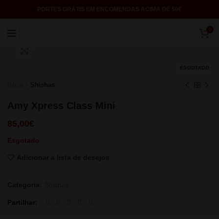
PORTES GRÁTIS EM ENCOMENDAS ACIMA DE 50€
0
Click to enlarge
ESGOTADO
Início
Shishas
Amy Xpress Class Mini
85,00
€
Esgotado
Adicionar a lista de desejos
Categoria:
Shishas
Partilhar