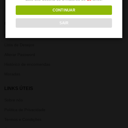
CONTINUAR
SAIR
CONTA
Minha Conta
Lista de Desejos
Alterar Password
Histórico de encomendas
Moradas
LINKS ÚTEIS
Sobre nós
Política de Privacidade
Termos e Condições