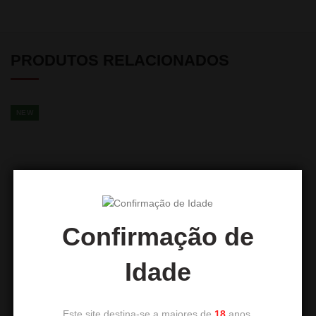
PRODUTOS RELACIONADOS
NEW
Confirmação de
EL-BADIA C7 V2
DUM Affordable
Idade
99,90
€
34,90
€
Este site destina-se a maiores de
18
anos.