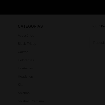
CATEGORIAS
Início
Pr
Acessórios
Black Friday
Carvão
Colorantes
Essências
Headshop
Kits
Shishas
Shishas Premium