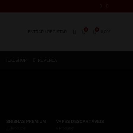
0
0
ENTRAR / REGISTAR
0,00
€
HEADSHOP
REVENDA
SHISHAS PREMIUM
VAPES DESCARTÁVEIS
11
Produtos
6
Produtos