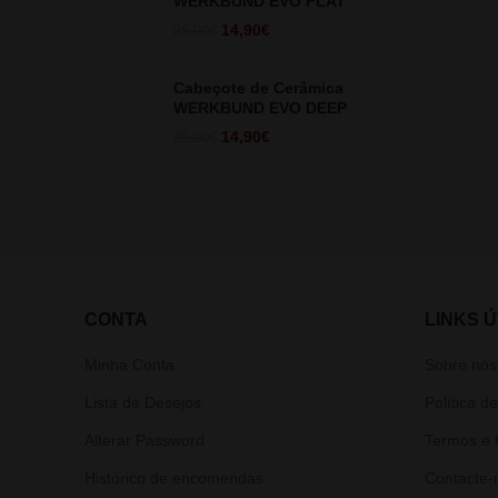
WERKBUND EVO FLAT
O
O
14,90
€
25,00
€
preço
preço
original
atual
Cabeçote de Cerâmica
era:
é:
WERKBUND EVO DEEP
25,00€.
14,90€.
O
O
14,90
€
25,00
€
preço
preço
original
atual
era:
é:
25,00€.
14,90€.
CONTA
LINKS Ú
Minha Conta
Sobre nós
Lista de Desejos
Política d
Alterar Password
Termos e 
Histórico de encomendas
Contacte-