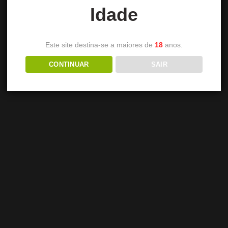
Idade
Este site destina-se a maiores de
18
anos.
CONTINUAR
SAIR