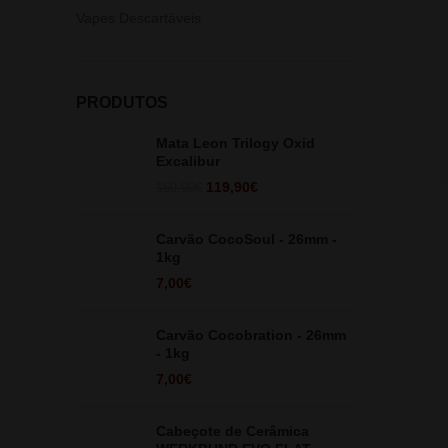
Vapes Descartáveis
PRODUTOS
Mata Leon Trilogy Oxid
Excalibur
O
O
119,90
€
159,90
€
preço
preço
original
atual
Carvão CocoSoul - 26mm -
era:
é:
1kg
159,90€.
119,90€.
7,00
€
Carvão Cocobration - 26mm
- 1kg
7,00
€
Cabeçote de Cerâmica