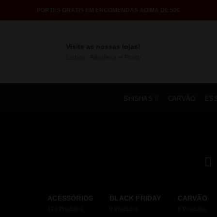
PORTES GRÁTIS EM ENCOMENDAS ACIMA DE 50€
Visite as nossas lojas!
Lisboa, Albufeira e Porto
SHISHAS
CARVÃO
ES
ACESSÓRIOS
BLACK FRIDAY
CARVÃO
124
Produtos
0
Produtos
6
Produtos