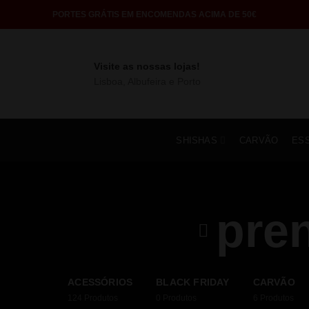
PORTES GRÁTIS EM ENCOMENDAS ACIMA DE 50€
Visite as nossas lojas!
Lisboa, Albufeira e Porto
SHISHAS
CARVÃO
ES
pre
ACESSÓRIOS
BLACK FRIDAY
CARVÃO
124
Produtos
0
Produtos
6
Produtos