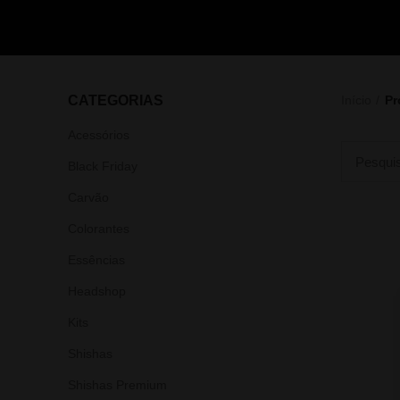
CATEGORIAS
Início
Pr
Acessórios
Black Friday
Carvão
Colorantes
Essências
Headshop
Kits
Shishas
Shishas Premium