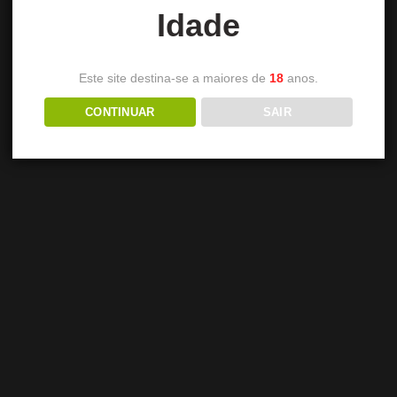
Idade
Este site destina-se a maiores de
18
anos.
CONTINUAR
SAIR