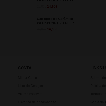
WERKBUND EVO FLAT
O
O
14,90
€
25,00
€
preço
preço
original
atual
Cabeçote de Cerâmica
era:
é:
WERKBUND EVO DEEP
25,00€.
14,90€.
O
O
14,90
€
25,00
€
preço
preço
original
atual
era:
é:
25,00€.
14,90€.
CONTA
LINKS Ú
Minha Conta
Sobre nós
Lista de Desejos
Política d
Alterar Password
Termos e 
Histórico de encomendas
Contacte-