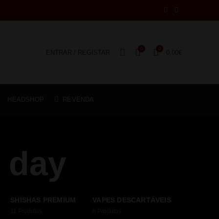
0
0
ENTRAR / REGISTAR
0,00
€
HEADSHOP
REVENDA
 day
SHISHAS PREMIUM
VAPES DESCARTÁVEIS
11
Produtos
6
Produtos