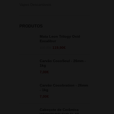
Vapes Descartáveis
PRODUTOS
Mata Leon Trilogy Oxid
Excalibur
O
O
119,90
€
159,90
€
preço
preço
original
atual
Carvão CocoSoul - 26mm -
era:
é:
1kg
159,90€.
119,90€.
7,00
€
Carvão Cocobration - 26mm
- 1kg
7,00
€
Cabeçote de Cerâmica