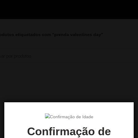
odutos etiquetados com “prenda valentines day”
Confirmação de