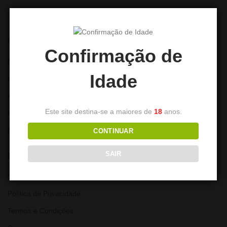
CONTA
Confirmação de
Minha Conta
Idade
Lista de Desejos
Alterar Password
Este site destina-se a maiores de
18
anos.
Histórico de encomendas
Moradas
CONTINUAR
SAIR
LINKS ÚTEIS
Sobre nós
Política de Privacidade
Termos e Condições