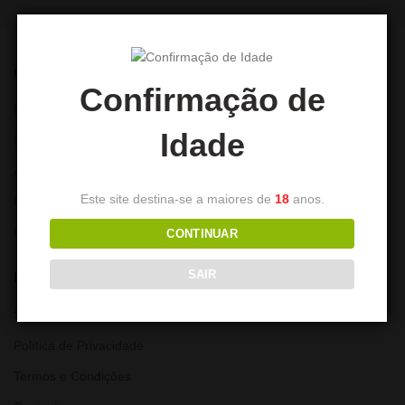
CONTA
Confirmação de
Minha Conta
Idade
Lista de Desejos
Alterar Password
Este site destina-se a maiores de
18
anos.
Histórico de encomendas
Moradas
CONTINUAR
SAIR
LINKS ÚTEIS
Sobre nós
Política de Privacidade
Termos e Condições