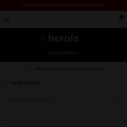
PORTES GRÁTIS EM ENCOMENDAS ACIMA DE 50€
0
heroís
CATEGORIES
Início
Produtos etiquetados com “heroís”
SHOW SIDEBAR