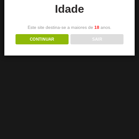
Idade
Este site destina-se a maiores de
18
anos.
CONTINUAR
SAIR