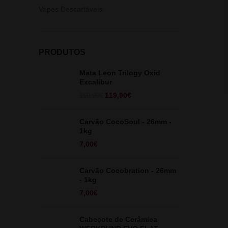
Vapes Descartáveis
PRODUTOS
Mata Leon Trilogy Oxid
Excalibur
O
O
119,90
€
159,90
€
preço
preço
original
atual
Carvão CocoSoul - 26mm -
era:
é:
1kg
159,90€.
119,90€.
7,00
€
Carvão Cocobration - 26mm
- 1kg
7,00
€
Cabeçote de Cerâmica