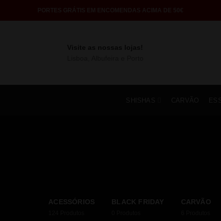
PORTES GRÁTIS EM ENCOMENDAS ACIMA DE 50€
Visite as nossas lojas!
Lisboa, Albufeira e Porto
SHISHAS
CARVÃO
ES
ACESSÓRIOS
BLACK FRIDAY
CARVÃO
124
Produtos
0
Produtos
6
Produtos