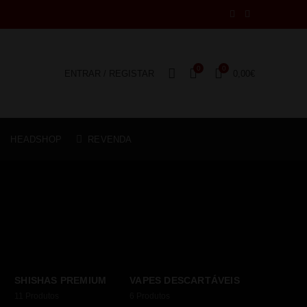
0
0
ENTRAR / REGISTAR
0,00
€
HEADSHOP
REVENDA
SHISHAS PREMIUM
VAPES DESCARTÁVEIS
11
Produtos
6
Produtos