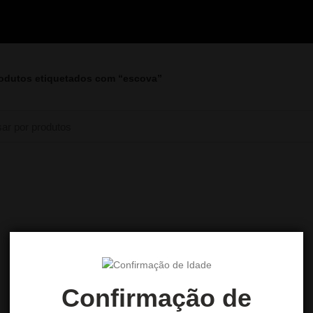
odutos etiquetados com “escova”
Confirmação de