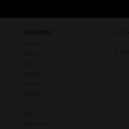
CATEGORIAS
Início
Pr
Acessórios
Black Friday
Carvão
Colorantes
Essências
Headshop
Kits
Shishas
Shishas Premium