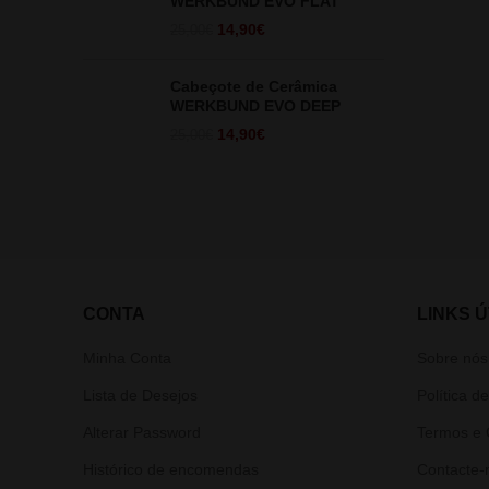
WERKBUND EVO FLAT
O
O
14,90
€
25,00
€
preço
preço
original
atual
Cabeçote de Cerâmica
era:
é:
WERKBUND EVO DEEP
25,00€.
14,90€.
O
O
14,90
€
25,00
€
preço
preço
original
atual
era:
é:
25,00€.
14,90€.
CONTA
LINKS Ú
Minha Conta
Sobre nós
Lista de Desejos
Política d
Alterar Password
Termos e 
Histórico de encomendas
Contacte-