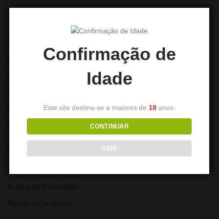
CONTA
Confirmação de
Minha Conta
Idade
Lista de Desejos
Alterar Password
Este site destina-se a maiores de
18
anos.
Histórico de encomendas
Moradas
CONTINUAR
SAIR
LINKS ÚTEIS
Sobre nós
Política de Privacidade
Termos e Condições