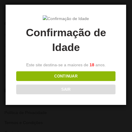
CONTA
Confirmação de
Minha Conta
Idade
Lista de Desejos
Alterar Password
Este site destina-se a maiores de
18
anos.
Histórico de encomendas
Moradas
CONTINUAR
SAIR
LINKS ÚTEIS
Sobre nós
Política de Privacidade
Termos e Condições