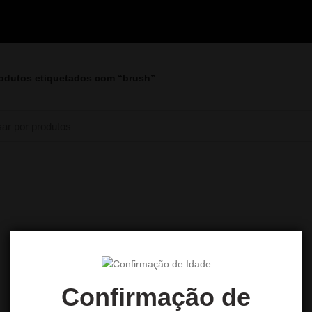
odutos etiquetados com “brush”
Confirmação de