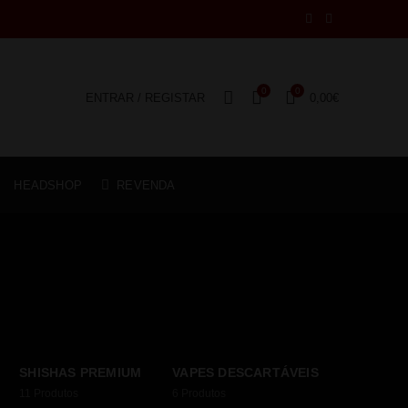
0
0
ENTRAR / REGISTAR
0,00
€
HEADSHOP
REVENDA
SHISHAS PREMIUM
VAPES DESCARTÁVEIS
11
Produtos
6
Produtos