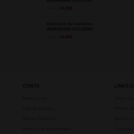
WERKBUND EVO FLAT
O
O
14,90
€
25,00
€
preço
preço
original
atual
Cabeçote de Cerâmica
era:
é:
WERKBUND EVO DEEP
25,00€.
14,90€.
O
O
14,90
€
25,00
€
preço
preço
original
atual
era:
é:
25,00€.
14,90€.
CONTA
LINKS Ú
Minha Conta
Sobre nós
Lista de Desejos
Política d
Alterar Password
Termos e 
Histórico de encomendas
Contacte-