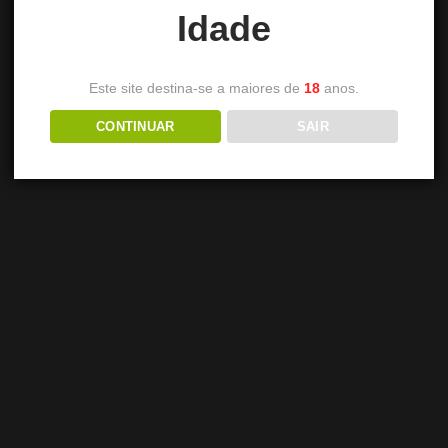
Idade
Este site destina-se a maiores de
18
anos.
CONTINUAR
SAIR