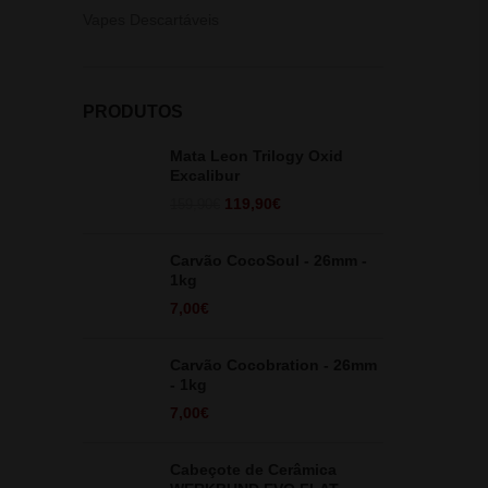
Vapes Descartáveis
PRODUTOS
Mata Leon Trilogy Oxid
Excalibur
O
O
119,90
€
159,90
€
preço
preço
original
atual
Carvão CocoSoul - 26mm -
era:
é:
1kg
159,90€.
119,90€.
7,00
€
Carvão Cocobration - 26mm
- 1kg
7,00
€
Cabeçote de Cerâmica