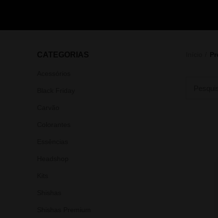
CATEGORIAS
Início
Pr
Acessórios
Black Friday
Carvão
Colorantes
Essências
Headshop
Kits
Shishas
Shishas Premium