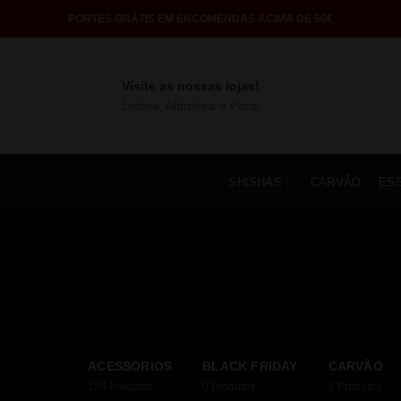
PORTES GRÁTIS EM ENCOMENDAS ACIMA DE 50€
Visite as nossas lojas!
Lisboa, Albufeira e Porto
SHISHAS
CARVÃO
ES
ACESSÓRIOS
BLACK FRIDAY
CARVÃO
124
Produtos
0
Produtos
6
Produtos