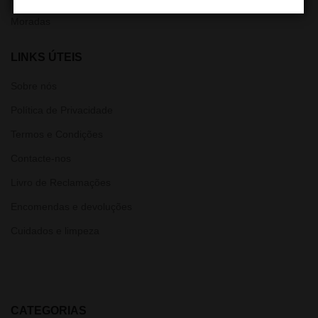
Moradas
LINKS ÚTEIS
Sobre nós
Política de Privacidade
Termos e Condições
Contacte-nos
Livro de Reclamações
Encomendas e devoluções
Cuidados e limpeza
CATEGORIAS