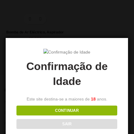
Bomba de Ar Eléctrico, Aspirador
25,00
€
Confirmação de
Idade
CONTA
Este site destina-se a maiores de
18
anos.
Minha Conta
CONTINUAR
Lista de Desejos
Alterar Password
SAIR
Histórico de encomendas